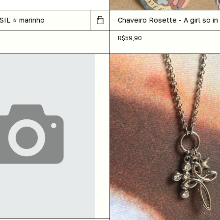
IL ⭐️ marinho
Chaveiro Rosette - A girl so in
R$59,90