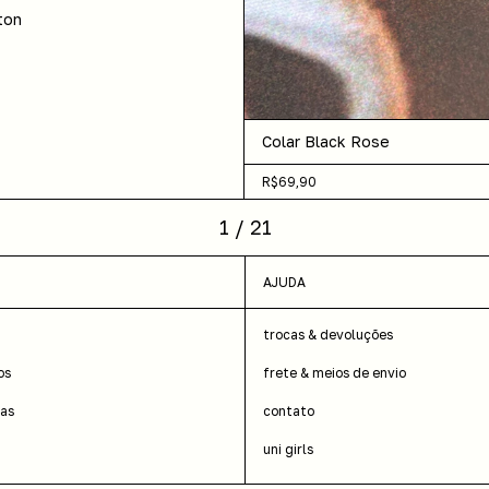
ton
Colar Black Rose
R$69,90
1
/
21
AJUDA
trocas & devoluções
os
frete & meios de envio
das
contato
uni girls