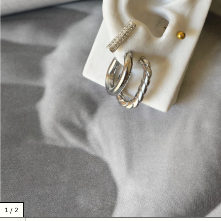
1
/
2