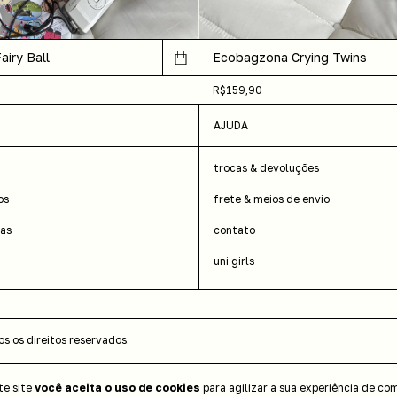
Ecobagzona Crying Twins
iry Ball
R$159,90
AJUDA
trocas & devoluções
os
frete & meios de envio
das
contato
uni girls
 os direitos reservados.
te site
você aceita o uso de cookies
para agilizar a sua experiência de co