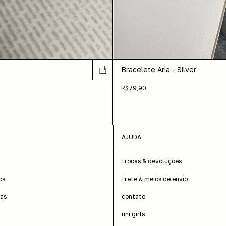
Bracelete Aria - Silver
R$79,90
AJUDA
trocas & devoluções
os
frete & meios de envio
das
contato
uni girls