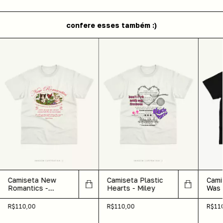
confere esses também :)
Camiseta New
Camiseta Plastic
Cami
Romantics -
Hearts - Miley
Was 
Taylor
R$110,00
R$110,00
R$11