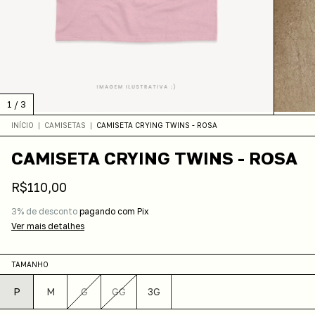
1
/
3
INÍCIO
|
CAMISETAS
|
CAMISETA CRYING TWINS - ROSA
CAMISETA CRYING TWINS - ROSA
R$110,00
3% de desconto
pagando com Pix
Ver mais detalhes
TAMANHO
P
M
G
GG
3G