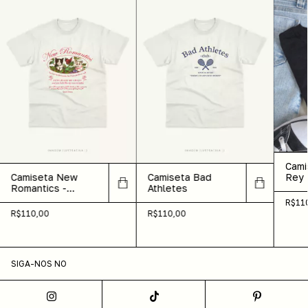
Cami
Rey
Camiseta New
Camiseta Bad
Romantics -
Athletes
Taylor
R$11
R$110,00
R$110,00
SIGA-NOS NO