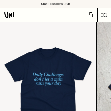
SHOP NOW OR CRY LATER
Small Business Club
condições de frete grátis para todo Brasil :)