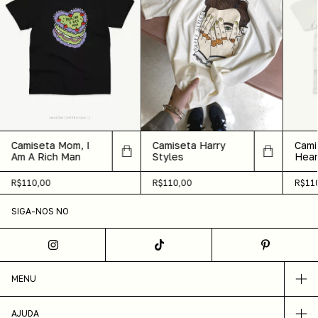
Camiseta Mom, I
Cami
Camiseta Harry
Am A Rich Man
Hear
Styles
R$110,00
R$11
R$110,00
SIGA-NOS NO
MENU
AJUDA