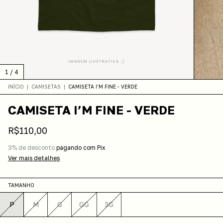
1
/
4
INÍCIO
|
CAMISETAS
|
CAMISETA I’M FINE - VERDE
CAMISETA I’M FINE - VERDE
R$110,00
3% de desconto
pagando com Pix
Ver mais detalhes
TAMANHO
P
M
G
GG
3G